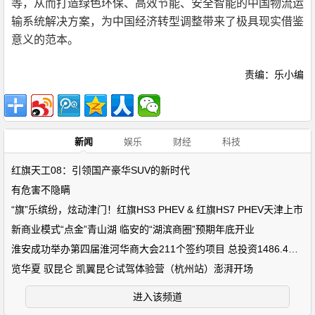
等，从而打造绿色环保、高效节能、安全智能的中国物流运
输系统解决方案，为中国经济转型调整带来了极具现实借鉴
意义的范本。
责编：乐小编
新闻
娱乐
财经
科技
红旗天工08：引领国产豪华SUV的新时代
有危害不隐瞒
“旗”乐缤纷，炫动津门！红旗HS3 PHEV & 红旗HS7 PHEV天津上市
新商业模式“点金”青山湖 临安的“湖滨商圈”预期年底开业
淮安成功举办第四届淮河华商大会211个签约项目 总投资1486.4亿元
览华夏 驭昆仑 凯翼昆仑试驾体验营（杭州站）澎湃开场
进入该频道