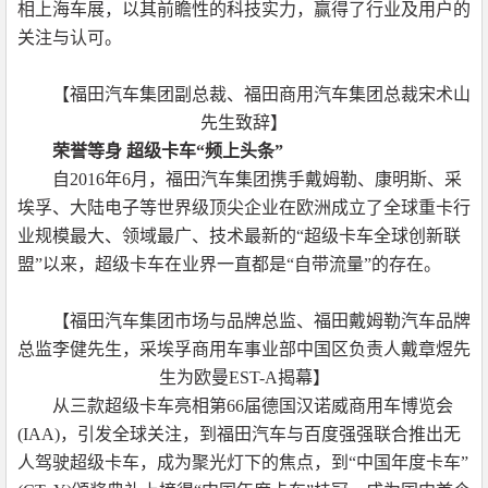
相上海车展，以其前瞻性的科技实力，赢得了行业及用户的
关注与认可。
【福田汽车集团副总裁、福田商用汽车集团总裁宋术山
先生致辞】
荣誉等身 超级卡车“频上头条”
自2016年6月，福田汽车集团携手戴姆勒、康明斯、采
埃孚、大陆电子等世界级顶尖企业在欧洲成立了全球重卡行
业规模最大、领域最广、技术最新的“超级卡车全球创新联
盟”以来，超级卡车在业界一直都是“自带流量”的存在。
【福田汽车集团市场与品牌总监、福田戴姆勒汽车品牌
总监李健先生，采埃孚商用车事业部中国区负责人戴章煜先
生为欧曼EST-A揭幕】
从三款超级卡车亮相第66届德国汉诺威商用车博览会
(IAA)，引发全球关注，到福田汽车与百度强强联合推出无
人驾驶超级卡车，成为聚光灯下的焦点，到“中国年度卡车”