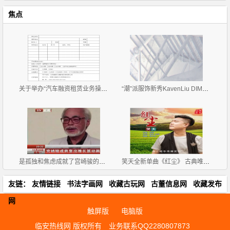
焦点
关于举办“汽车融资租赁业务操作流程、风险控制与 租
“潮”派服饰新秀KavenLiu DIMOR 2019招商正式拉开帷
是孤独和焦虑成就了宫崎骏的伟大
笑天全新单曲《红尘》 古典唯美范儿来袭
友链：
友情链接
书法字画网
收藏古玩网
古董信息网
收藏发布
网
触屏版
电脑版
临安热线网 版权所有
业务联系QQ2280807873