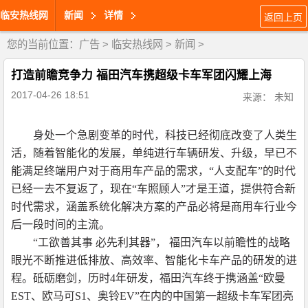
临安热线网
新闻
详情
返回上页
您的当前位置：
广告
>
临安热线网
>
新闻
>
打造前瞻竞争力 福田汽车携超级卡车军团闪耀上海
2017-04-26 18:51
来源： 未知
身处一个急剧变革的时代，科技已经彻底改变了人类生
活，随着智能化的发展，单纯进行车辆研发、升级，早已不
能满足终端用户对于商用车产品的需求，“人支配车”的时代
已经一去不复返了，现在“车照顾人”才是王道，提供符合新
时代需求，涵盖系统化解决方案的产品必将是商用车行业今
后一段时间的主流。
“工欲善其事 必先利其器”， 福田汽车以前瞻性的战略
眼光不断推进低排放、高效率、智能化卡车产品的研发的进
程。砥砺磨剑，历时4年研发，福田汽车终于携涵盖“欧曼
EST、欧马可S1、奥铃EV”在内的中国第一超级卡车军团亮