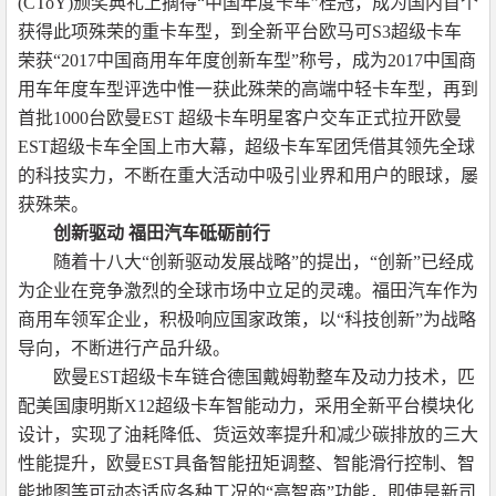
(CToY)颁奖典礼上摘得“中国年度卡车”桂冠，成为国内首个
获得此项殊荣的重卡车型，到全新平台欧马可S3超级卡车
荣获“2017中国商用车年度创新车型”称号，成为2017中国商
用车年度车型评选中惟一获此殊荣的高端中轻卡车型，再到
首批1000台欧曼EST 超级卡车明星客户交车正式拉开欧曼
EST超级卡车全国上市大幕，超级卡车军团凭借其领先全球
的科技实力，不断在重大活动中吸引业界和用户的眼球，屡
获殊荣。
创新驱动 福田汽车砥砺前行
随着十八大“创新驱动发展战略”的提出，“创新”已经成
为企业在竞争激烈的全球市场中立足的灵魂。福田汽车作为
商用车领军企业，积极响应国家政策，以“科技创新”为战略
导向，不断进行产品升级。
欧曼EST超级卡车链合德国戴姆勒整车及动力技术，匹
配美国康明斯X12超级卡车智能动力，采用全新平台模块化
设计，实现了油耗降低、货运效率提升和减少碳排放的三大
性能提升，欧曼EST具备智能扭矩调整、智能滑行控制、智
能地图等可动态适应各种工况的“高智商”功能，即使是新司